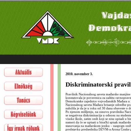
2010. november 3.
Diskriminatorski pravil
Pravilnik Nacionalnog saveta mađarske manjine u 
konstatovala je poverenica za zaštitu ravnoprav
Demokratske zajednice vojvođanskih Mađara u koj
Nacionalnog saveta Mađara brisanje odredbe prav
naložila je da je u roku od 30 dana obaveste o
Po njenom mišljenju, na osnovu pravilnika Naci
se negativna diskriminacija u odnosu na studente ko
visoke škole, zatim onih koji se nisu upisali u bi
nameri da će se upisati u birački spisak mađarske
stanovanja na mađarskom jeziku – naspram onih
predstavku predsednika DZVM-a Arona Čonke po