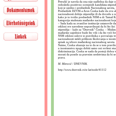
Petrušić je navela da ona nije nadležna da daje
redosledu pozitivno ocenjenih kandidata-stipen
koji je ujedno i predsednik Nacionalnog saveta, 
Predsednik DZVM-a Aron Čonka kaže da ovu akcij
nacionalnosti dobiju stipendije ili da dovedu u 
kako je to tvrdio predsednik NSM-a dr Tamaš Kor
kategorija studenata mađarske nacionalnosti koj
– Sada kada su zvanične institucije ustanovile d
otkloni sve navedene nepravilnosti da bi što šir
stipendija – kaže za “Dnevnik” Čonka. – Mislim
mađarske zajednice bude što viši i da što veći
NSM otkloni uslove iz pravilnika o povraćaju tr
nacionalnosti stekli prilikom školovanja u inostr
spisak za izbore mađarskog nacionalnog saveta.
Naime, Čonka ukazuje na to da se u tom praviln
u inostranstvu mogu dobiti samo oni svršeni stud
diskriminacija. Čonka se nada da postoji dobra 
morati da poseže za pravnim sredstvima da bi s
prava.
M. Mitrović
/ DNEVNIK
http://www.dnevnik.rs/sr-lat/node/41112