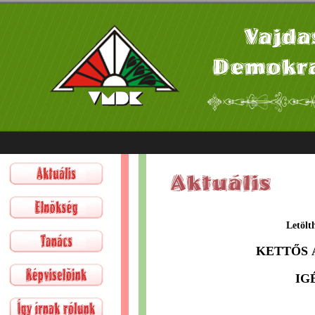
Letöl
KETTŐS
IG