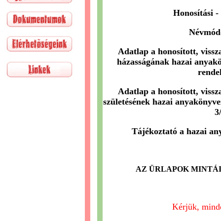
Honosítási -
Névmódo
Adatlap a honosított, vissz
házasságának hazai anyakö
rendel
Adatlap a honosított, vissz
születésének hazai anyakönyve
3
Tájékoztató a hazai an
AZ ÜRLAPOK MINTÁ
Kérjük, mind